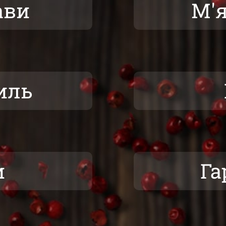
ави
М'я
иль
и
Га