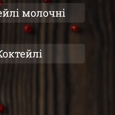
ейлі молочні
Коктейлі