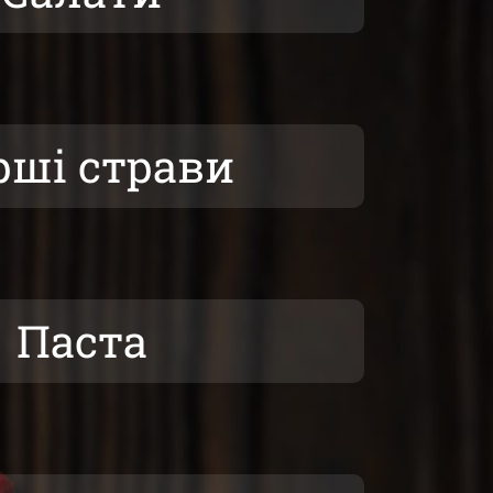
рші страви
Паста