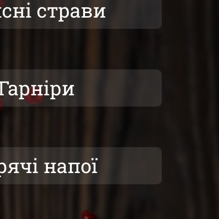
сні страви
Гарніри
рячі напої