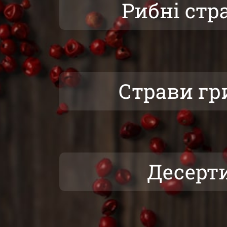
Рибні стр
Страви гр
Десерт