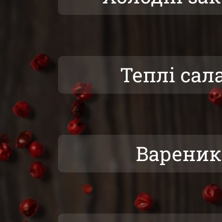
Теплі сал
Варени