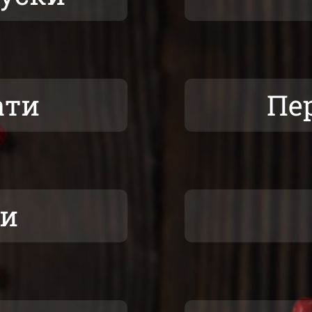
ати
Пе
ки