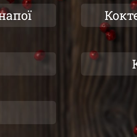
напої
Кокт