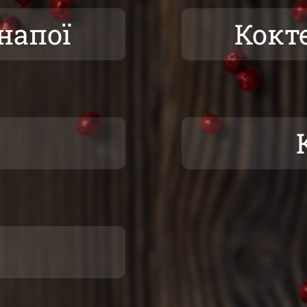
напої
Кокт