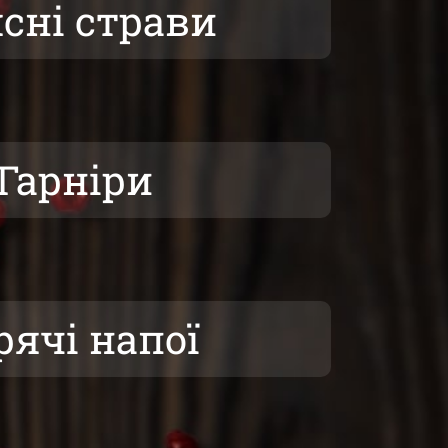
сні страви
Гарніри
рячі напої