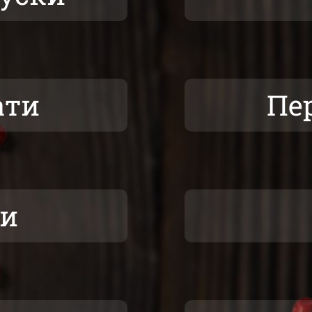
ати
Пе
ки