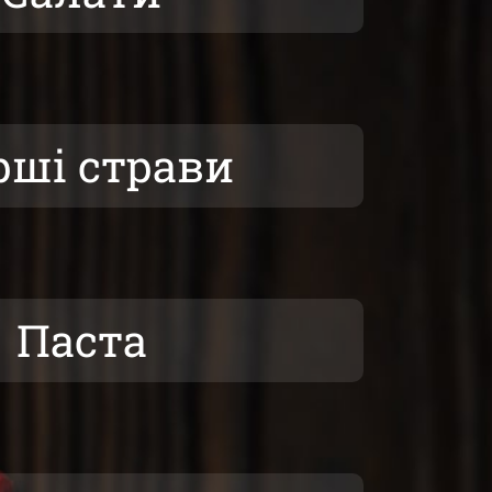
рші страви
Паста