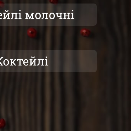
ейлі молочні
Коктейлі