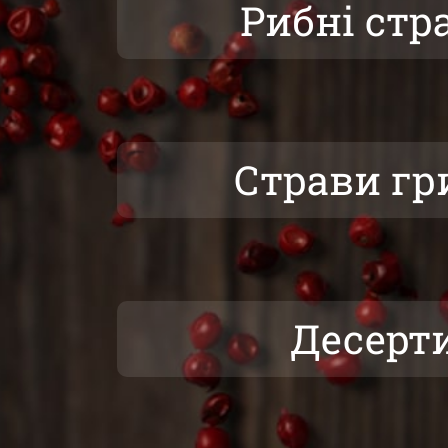
Рибні стр
Страви гр
Десерт