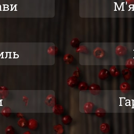
ави
М'я
иль
и
Га