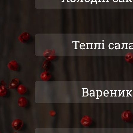
Теплі сал
Варени